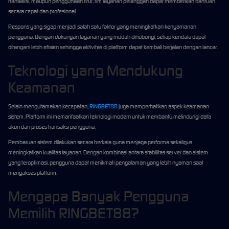
transaksi, maupun penggunaan fitur, tim layanan pelanggan dapat memberikan bantuan
secara cepat dan profesional.
Respons yang sigap menjadi salah satu faktor yang meningkatkan kenyamanan
pengguna. Dengan dukungan layanan yang mudah dihubungi, setiap kendala dapat
ditangani lebih efisien sehingga aktivitas di platform dapat kembali berjalan dengan lancar.
Teknologi yang Mendukung
Keamanan
Selain mengutamakan kecepatan,
RINGBET88
juga memperhatikan aspek keamanan
sistem. Platform ini memanfaatkan teknologi modern untuk membantu melindungi data
akun dan proses transaksi pengguna.
Pembaruan sistem dilakukan secara berkala guna menjaga performa sekaligus
meningkatkan kualitas layanan. Dengan kombinasi antara stabilitas server dan sistem
yang teroptimasi, pengguna dapat menikmati pengalaman yang lebih nyaman saat
mengakses platform.
Mengapa Banyak Pengguna
Memilih RINGBET88?