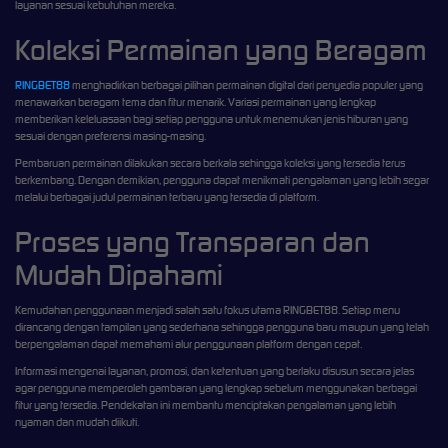
layanan sesuai kebutuhan mereka.
Koleksi Permainan yang Beragam
RINGBET88
menghadirkan berbagai pilihan permainan digital dari penyedia populer yang
menawarkan beragam tema dan fitur menarik. Variasi permainan yang lengkap
memberikan keleluasaan bagi setiap pengguna untuk menemukan jenis hiburan yang
sesuai dengan preferensi masing-masing.
Pembaruan permainan dilakukan secara berkala sehingga koleksi yang tersedia terus
berkembang. Dengan demikian, pengguna dapat menikmati pengalaman yang lebih segar
melalui berbagai judul permainan terbaru yang tersedia di platform.
Proses yang Transparan dan
Mudah Dipahami
Kemudahan penggunaan menjadi salah satu fokus utama RINGBET88. Setiap menu
dirancang dengan tampilan yang sederhana sehingga pengguna baru maupun yang telah
berpengalaman dapat memahami alur penggunaan platform dengan cepat.
Informasi mengenai layanan, promosi, dan ketentuan yang berlaku disusun secara jelas
agar pengguna memperoleh gambaran yang lengkap sebelum menggunakan berbagai
fitur yang tersedia. Pendekatan ini membantu menciptakan pengalaman yang lebih
nyaman dan mudah diikuti.