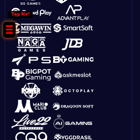
Tap Me!