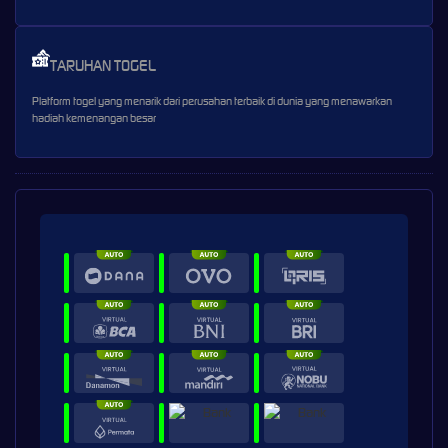
TARUHAN TOGEL
Platform togel yang menarik dari perusahan terbaik di dunia yang menawarkan
hadiah kemenangan besar