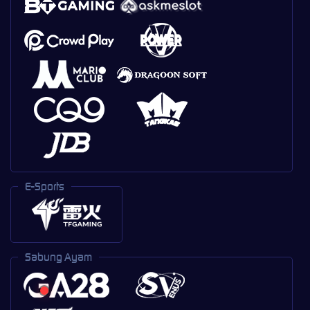
⚡
⚡
> Ready to connect
E-Sports
Sabung Ayam
🔌 Hubungkan
❌ Putuskan