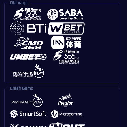
Olahraga
Crash Game