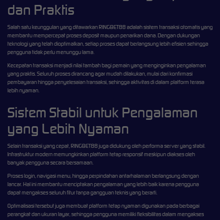
dan Praktis
Salah satu keunggulan yang ditawarkan RINGBET88 adalah sistem transaksi otomatis yang
membantu mempercepat proses deposit maupun penarikan dana. Dengan dukungan
teknologi yang telah dioptimalkan, setiap proses dapat berlangsung lebih efisien sehingga
pengguna tidak perlu menunggu lama.
Kecepatan transaksi menjadi nilai tambah bagi pemain yang menginginkan pengalaman
yang praktis. Seluruh proses dirancang agar mudah dilakukan, mulai dari konfirmasi
pembayaran hingga penyelesaian transaksi, sehingga aktivitas di dalam platform terasa
lebih nyaman.
Sistem Stabil untuk Pengalaman
yang Lebih Nyaman
Selain transaksi yang cepat, RINGBET88 juga didukung oleh performa server yang stabil.
Infrastruktur modern memungkinkan platform tetap responsif meskipun diakses oleh
banyak pengguna secara bersamaan.
Proses login, navigasi menu, hingga perpindahan antarhalaman berlangsung dengan
lancar. Hal ini membantu menciptakan pengalaman yang lebih baik karena pengguna
dapat mengakses seluruh fitur tanpa gangguan teknis yang berarti.
Optimalisasi tersebut juga membuat platform tetap nyaman digunakan pada berbagai
perangkat dan ukuran layar, sehingga pengguna memiliki fleksibilitas dalam mengakses