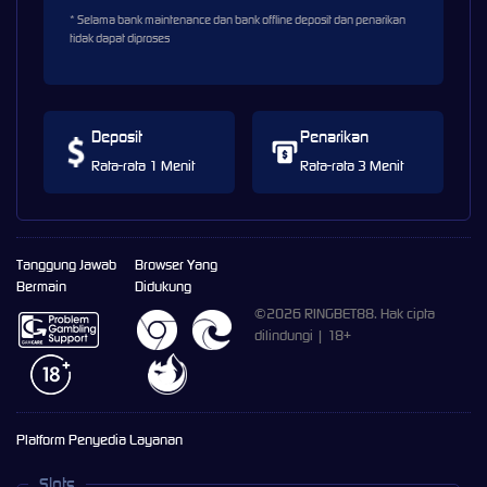
* Selama bank maintenance dan bank offline deposit dan penarikan
tidak dapat diproses
Deposit
Penarikan
Rata-rata 1 Menit
Rata-rata 3 Menit
Tanggung Jawab
Browser Yang
Bermain
Didukung
©2026 RINGBET88. Hak cipta
dilindungi | 18+
Platform Penyedia Layanan
Slots