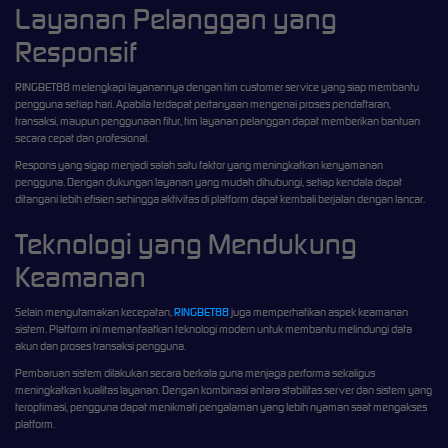
Layanan Pelanggan yang
Responsif
RINGBET88 melengkapi layanannya dengan tim customer service yang siap membantu
pengguna setiap hari. Apabila terdapat pertanyaan mengenai proses pendaftaran,
transaksi, maupun penggunaan fitur, tim layanan pelanggan dapat memberikan bantuan
secara cepat dan profesional.
Respons yang sigap menjadi salah satu faktor yang meningkatkan kenyamanan
pengguna. Dengan dukungan layanan yang mudah dihubungi, setiap kendala dapat
ditangani lebih efisien sehingga aktivitas di platform dapat kembali berjalan dengan lancar.
Teknologi yang Mendukung
Keamanan
Selain mengutamakan kecepatan,
RINGBET88
juga memperhatikan aspek keamanan
sistem. Platform ini memanfaatkan teknologi modern untuk membantu melindungi data
akun dan proses transaksi pengguna.
Pembaruan sistem dilakukan secara berkala guna menjaga performa sekaligus
meningkatkan kualitas layanan. Dengan kombinasi antara stabilitas server dan sistem yang
teroptimasi, pengguna dapat menikmati pengalaman yang lebih nyaman saat mengakses
platform.