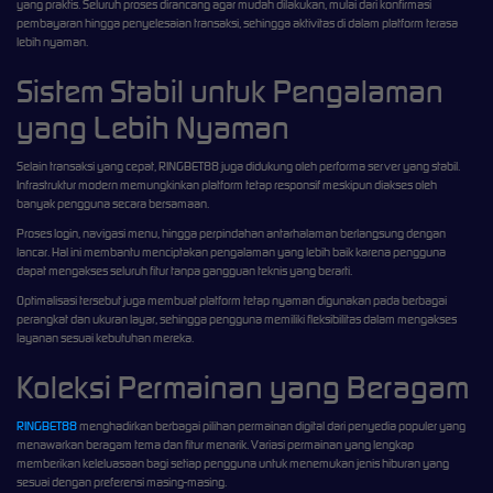
yang praktis. Seluruh proses dirancang agar mudah dilakukan, mulai dari konfirmasi
pembayaran hingga penyelesaian transaksi, sehingga aktivitas di dalam platform terasa
lebih nyaman.
Sistem Stabil untuk Pengalaman
yang Lebih Nyaman
Selain transaksi yang cepat, RINGBET88 juga didukung oleh performa server yang stabil.
Infrastruktur modern memungkinkan platform tetap responsif meskipun diakses oleh
banyak pengguna secara bersamaan.
Proses login, navigasi menu, hingga perpindahan antarhalaman berlangsung dengan
lancar. Hal ini membantu menciptakan pengalaman yang lebih baik karena pengguna
dapat mengakses seluruh fitur tanpa gangguan teknis yang berarti.
Optimalisasi tersebut juga membuat platform tetap nyaman digunakan pada berbagai
perangkat dan ukuran layar, sehingga pengguna memiliki fleksibilitas dalam mengakses
layanan sesuai kebutuhan mereka.
Koleksi Permainan yang Beragam
RINGBET88
menghadirkan berbagai pilihan permainan digital dari penyedia populer yang
menawarkan beragam tema dan fitur menarik. Variasi permainan yang lengkap
memberikan keleluasaan bagi setiap pengguna untuk menemukan jenis hiburan yang
sesuai dengan preferensi masing-masing.