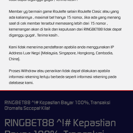
Member yg bermain game Roulette selain Roulette Clasic atau yang
ada kaliannya , maximal bet hanya 15 nomor, Jika ada yang menang
saat di cek member tersebut memasang lebih dari 15 nomor ,
kemenangan akan di tarik dan keputusan dari RINGBET88 tidak dapat
diganggu gugat , Terima kasih .
Kami tidak menerima pendaftaran apabila anda menggunakan IP
Address Luar Negri (Malaysia, Singapore, Hongkong, Cambodia,
China).
Proses Withdraw atau penarikan tidak dapat dilakukan apabila
informasi rekening tertuju berbeda seperti informasi rekening pada
database kami.
RINGBET88 ^!# Kepastian Bayar 100%, Transaksi
Otomatis Secepat Kilat
RINGBET88 ^!# Kepastian