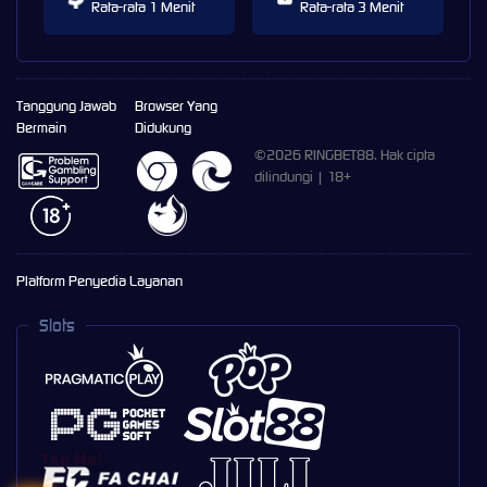
Rata-rata 1 Menit
Rata-rata 3 Menit
Tanggung Jawab
Browser Yang
Bermain
Didukung
©2026 RINGBET88. Hak cipta
dilindungi | 18+
Platform Penyedia Layanan
Slots
Tap Me!