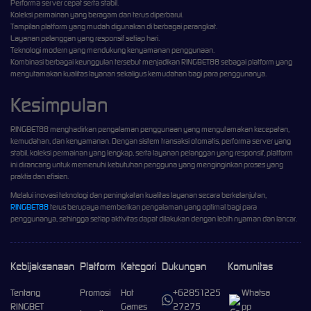
Performa server cepat serta stabil.
Koleksi permainan yang beragam dan terus diperbarui.
Tampilan platform yang mudah digunakan di berbagai perangkat.
Layanan pelanggan yang responsif setiap hari.
Teknologi modern yang mendukung kenyamanan penggunaan.
Kombinasi berbagai keunggulan tersebut menjadikan RINGBET88 sebagai platform yang
mengutamakan kualitas layanan sekaligus kemudahan bagi para penggunanya.
Kesimpulan
RINGBET88 menghadirkan pengalaman penggunaan yang mengutamakan kecepatan,
kemudahan, dan kenyamanan. Dengan sistem transaksi otomatis, performa server yang
stabil, koleksi permainan yang lengkap, serta layanan pelanggan yang responsif, platform
ini dirancang untuk memenuhi kebutuhan pengguna yang menginginkan proses yang
praktis dan efisien.
Melalui inovasi teknologi dan peningkatan kualitas layanan secara berkelanjutan,
RINGBET88
terus berupaya memberikan pengalaman yang optimal bagi para
penggunanya, sehingga setiap aktivitas dapat dilakukan dengan lebih nyaman dan lancar.
Kebijaksanaan
Platform
Kategori
Dukungan
Komunitas
Tentang
Promosi
Hot
+62851225
Whatsa
RINGBET
Games
27275
pp