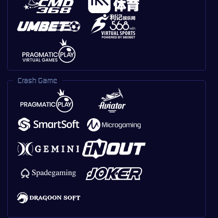
Crash Game