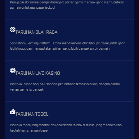
Penyedia slot online dengan beragam pilihan game menarik yang memudahkan
pemain untuk mencapai jackpot
TARUHAN OLAHRAGA
Sportsbook Gaming Platform Terbaik menawarkan lebih banyak game, odds yang
lebih tinggi, dan menyediakan pilihan yang lebih banyak untuk pemain.
TARUHAN LIVE KASINO
Platform Pilihan bagi perusahaan-perusahaan terbaik di dunia, dengan pilihan
variasi game terbanyak
TARUHAN TOGEL
Platform togel yang menarik dari perusahan terbaik di dunia yang menawarkan
hadiah kemenangan besar