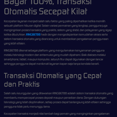
Bayar 100%, Transaksi
Otomatis Secepat Kilat
Kecepatan layanan menjadi salah satu faktor yang paling diperhatikan ketika memilih
sebuah platform hiburan digital. Selain variasi permainan yang lengkap, pengguna juga
menginginkan proses transaksi yang praktis, sistem yang stabil, dan pelayanan yang sigap
ketika dibutuhkan.
RINGBET88
hadir dengan mengedepankan kemudahan akses serta
sistem transaksi otomatis yang dirancang untuk memberikan pengalaman penggunaan
yang lebih efisien.
RINGBET88 dikenal sebagai platform yang mengutamakan kenyamanan pengguna
melalui teknologi modern dan antarmuka yang mudah dipahami. Baik diakses melalui
smartphone, tablet, maupun komputer, seluruh fitur dapat digunakan dengan lancar
sehingga pengguna dapat menikmati layanan kapan saja tanpa kendala berarti.
Transaksi Otomatis yang Cepat
dan Praktis
Salah satu keunggulan yang ditawarkan RINGBET88 adalah sistem transaksi otomatis yang
membantu mempercepat proses deposit maupun penarikan dana. Dengan dukungan
teknologi yang telah dioptimalkan, setiap proses dapat berlangsung lebih efisien sehingga
pengguna tidak perlu menunggu lama.
Kecepatan transaksi menjadi nilai tambah bagi pemain yang menginginkan pengalaman