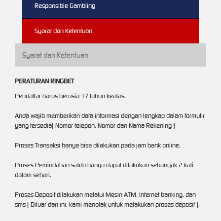
Responsible Gambling
Syarat dan Ketentuan
Syarat dan Ketentuan
PERATURAN RINGBET
Pendaftar harus berusia 17 tahun keatas.
Anda wajib memberikan data informasi dengan lengkap dalam formulir
yang tersedia( Nomor telepon, Nomor dan Nama Rekening )
Proses Transaksi hanya bisa dilakukan pada jam bank online.
Proses Pemindahan saldo hanya dapat dilakukan sebanyak 2 kali
dalam sehari.
Proses Deposit dilakukan melalui Mesin ATM, Internet banking, dan
sms ( Diluar dari ini, kami menolak untuk melakukan proses deposit ).