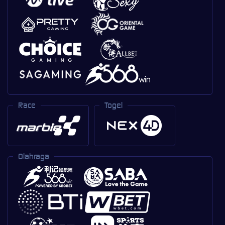
Race
Togel
Olahraga