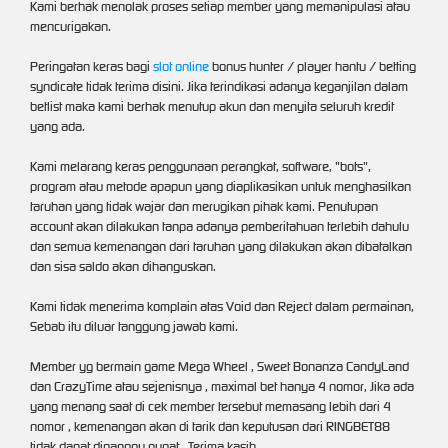
Kami berhak menolak proses setiap member yang memanipulasi atau
mencurigakan.
Peringatan keras bagi
slot online
bonus hunter / player hantu / betting
syndicate tidak terima disini. Jika terindikasi adanya keganjilan dalam
betlist maka kami berhak menutup akun dan menyita seluruh kredit
yang ada.
Kami melarang keras penggunaan perangkat, software, "bots",
program atau metode apapun yang diaplikasikan untuk menghasilkan
taruhan yang tidak wajar dan merugikan pihak kami. Penutupan
account akan dilakukan tanpa adanya pemberitahuan terlebih dahulu
dan semua kemenangan dari taruhan yang dilakukan akan dibatalkan
dan sisa saldo akan dihanguskan.
Kami tidak menerima komplain atas Void dan Reject dalam permainan,
Sebab itu diluar tanggung jawab kami.
Member yg bermain game Mega Wheel , Sweet Bonanza CandyLand
dan CrazyTime atau sejenisnya , maximal bet hanya 4 nomor, Jika ada
yang menang saat di cek member tersebut memasang lebih dari 4
nomor , kemenangan akan di tarik dan keputusan dari RINGBET88
tidak dapat diganggu gugat , Terima kasih .