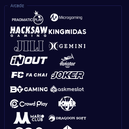
Arcade
⚡
⚡